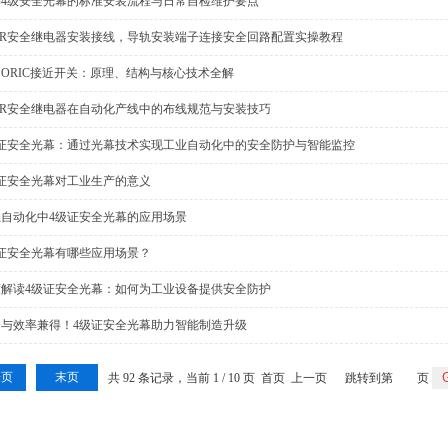
解4级安全光幕的标准安装流程与日常自检维护要点
ER安全继电器安装接线，导轨安装端子连接安全回路配置实操教程
-SORIC接近开关：原理、结构与核心技术全解
ER安全继电器在自动化产线中的布线规范与安装技巧
级证安全光幕：通过光幕技术实现工业自动化中的安全防护与智能监控
级证安全光幕对工业生产的意义
业自动化中4级证安全光幕的应用场景
级证安全光幕有哪些应用场景？
度解读4级证安全光幕：如何为工业设备提供安全防护
全与效率兼得！4级证安全光幕助力智能制造升级
一页
末页
共 92 条记录，当前 1 / 10 页 首页 上一页
跳转到第
页