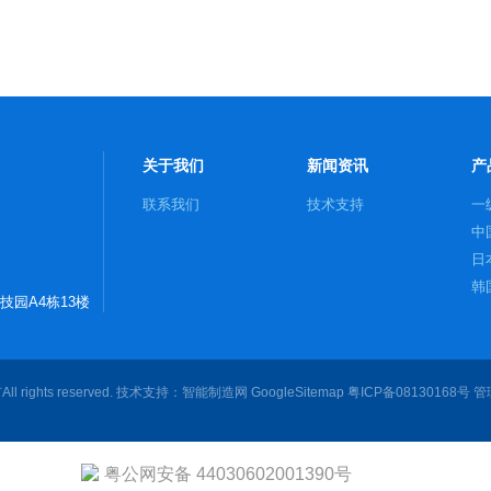
关于我们
新闻资讯
产
联系我们
技术支持
一
中
日
韩
技园A4栋13楼
德
美
瑞
rights reserved. 技术支持：
智能制造网
GoogleSitemap
粤ICP备08130168号
管
法
意
其
粤公网安备 44030602001390号