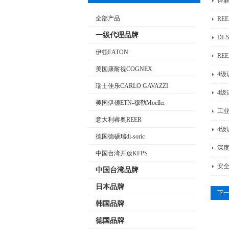
详
全部产品
RE
一级代理品牌
DI
伊顿EATON
RE
美国康耐视COGNEX
4
瑞士佳乐CARLO GAVAZZI
4
美国伊顿ETN-穆勒Moeller
工
意大利睿奥REER
4
德国德硕瑞di-soric
深
中国台湾开放KFPS
安
中国台湾品牌
日本品牌
下
韩国品牌
德国品牌