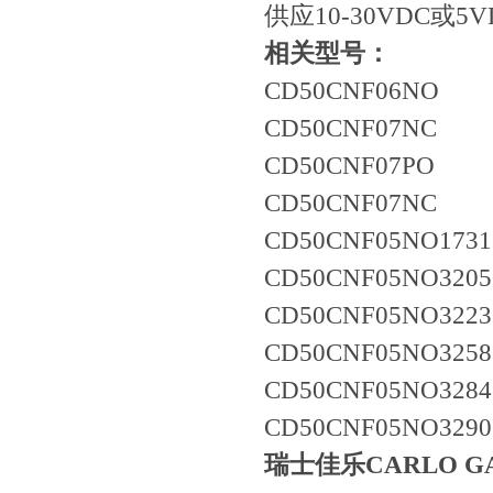
供应10-30VDC或5
相关型号：
CD50CNF06NO
CD50CNF07NC
CD50CNF07PO
CD50CNF07NC
CD50CNF05NO173
CD50CNF05NO320
CD50CNF05NO322
CD50CNF05NO325
CD50CNF05NO328
CD50CNF05NO329
瑞士佳乐CARLO G