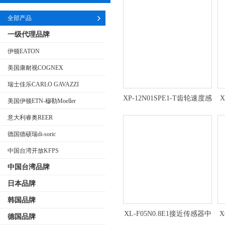
全部产品
一级代理品牌
伊顿EATON
美国康耐视COGNEX
瑞士佳乐CARLO GAVAZZI
XP-12N01SPE1-T齿轮速度感
X
美国伊顿ETN-穆勒Moeller
应器中国台湾开放KFPS
意大利睿奥REER
德国德硕瑞di-soric
中国台湾开放KFPS
中国台湾品牌
日本品牌
韩国品牌
XL-F05N0.8E1接近传感器中
X
德国品牌
国台湾开放KFPS