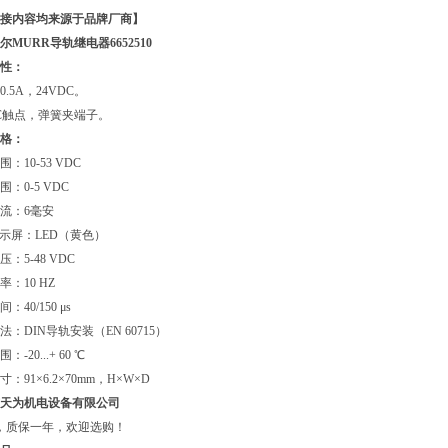
接内容均来源于品牌厂商】
尔MURR导轨继电器
6652510
性：
.5A，24VDC。
NC触点，弹簧夹端子。
格：
：10-53 VDC
：0-5 VDC
流：6毫安
显示屏：LED（黄色）
：5-48 VDC
率：10 HZ
：40/150 μs
法：DIN导轨安装（EN 60715）
-20...+ 60 ℃
：91×6.2×70mm，H×W×D
天为机电设备有限公司
，质保一年，欢迎选购！