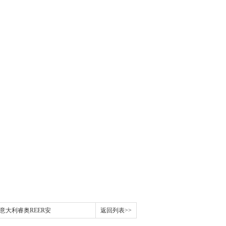
XE意大利睿奥REER安
返回列表>>