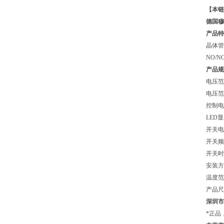
【本链
德国穆
产品特
晶体管0
NO/
产品规
电压范围
电压范围
控制电
LED
开关电压
开关频
开关时间
安装方
温度范围：
产品尺寸
深圳市
*正品