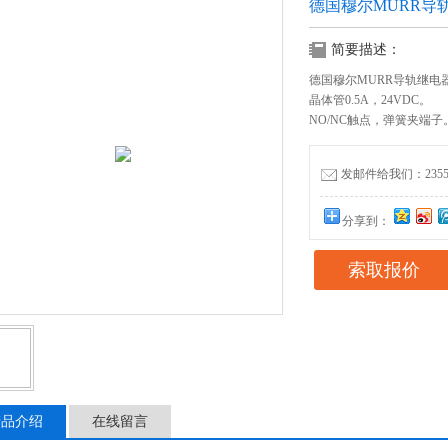
德国穆尔MURR导
简要描述：
德国穆尔MURR导轨继电器6
晶体管0.5A，24VDC。
NO/NC触点，弹簧夹端子
发邮件给我们：235556
分享到：
索取报价
产品介绍
在线留言