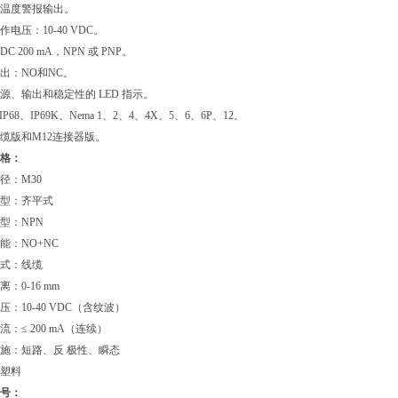
温度警报输出。
电压：10-40 VDC。
C 200 mA，NPN 或 PNP。
出：NO和NC。
源、输出和稳定性的 LED 指示。
、IP68、IP69K、Nema 1、2、4、4X、5、6、6P、12。
缆版和M12连接器版。
格：
径：M30
型：齐平式
型：NPN
能：NO+NC
式：线缆
：0-16 mm
压：10-40 VDC（含纹波）
流：≤ 200 mA（连续）
施：短路、反 极性、瞬态
塑料
号：