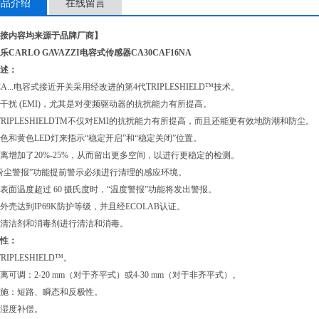
产品介绍
在线留言
接内容均来源于品牌厂商】
乐CARLO GAVAZZI电容式传感器
CA30CAF16NA
述：
0CA...电容式接近开关采用经改进的第4代TRIPLESHIELD™技术。
干扰 (EMI)，尤其是对变频驱动器的抗扰能力有所提高。
TRIPLESHIELDTM不仅对EMI的抗扰能力有所提高，而且还能更有效地防潮和防尘。
色和黄色LED灯来指示“稳定开启”和“稳定关闭”位置。
离增加了20%-25%，从而留出更多空间，以进行更稳定的检测。
粉尘警报”功能提前警示必须进行清理的感应环境。
表面温度超过 60 摄氏度时，“温度警报”功能将发出警报。
外壳达到IP69K防护等级，并且经ECOLAB认证。
用清洁剂和消毒剂进行清洁和消毒。
性：
RIPLESHIELD™。
离可调：2-20 mm（对于齐平式）或4-30 mm（对于非齐平式）。
施：短路、瞬态和反极性。
湿度补偿。