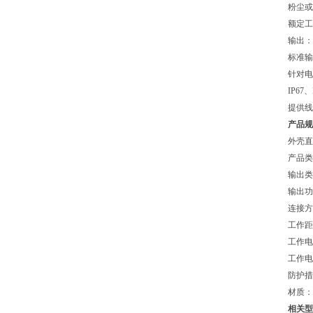
粉尘或
额定工作
输出：D
标准输
针对电
IP67
提供线
产品规
外壳直
产品类
输出类
输出功
连接方
工作距离
工作电
工作电
防护措
材质：
相关型