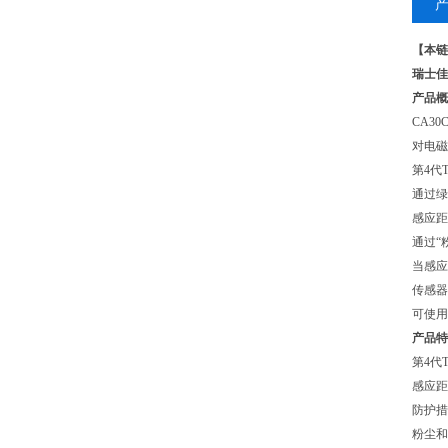
【本链
瑞士佳
产品概
CA3
对电磁
第4代
通过绿
感应距
通过“
当感应
传感器
可使
产品特
第4代T
感应距
防护措
粉尘和