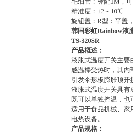
毛细管：标配1M，可非
精准度：±2～10℃
旋钮盖：R型：平盖
韩国彩虹Rainbow
TS-320SR
产品概述：
液胀式温度开关主要
感温棒受热时，其内
引发伞形板膨胀顶开
液胀式温度开关具有
既可以单独控温，也
适用于食品机械、家
电热设备。
产品规格：