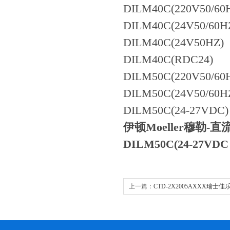
DILM40C(220V50/60
DILM40C(24V50/60H
DILM40C(24V50HZ)
DILM40C(RDC24)
DILM50C(220V50/60
DILM50C(24V50/60H
DILM50C(24-27VDC)
伊顿Moeller穆勒-
DILM50C(24-27VDC
上一篇：
CTD-2X2005AXXX瑞士佳
GAVAZZI电流互感器