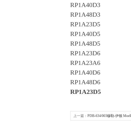
RP1A40D3
RP1A48D3
RP1A23D5
RP1A40D5
RP1A48D5
RP1A23D6
RP1A23A6
RP1A40D6
RP1A48D6
​RP1A23D5
上一篇：
PDB-634/003穆勒-伊顿 Moe