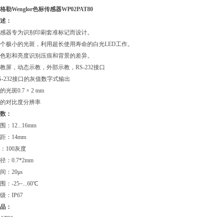
格勒Wenglor色标传感器
WP02PAT80
述：
感器专为识别印刷套准标记而设计。
个极小的光斑，利用超长使用寿命的白光LED工作。
色彩和亮度识别压痕和背景的差异。
教屏，动态示教，外部示教，RS-232接口
S-232接口的灰值数字式输出
光斑0.7 × 2 mm
的对比度分辨率
数：
：12...16mm
距：14mm
：100灰度
：0.7*2mm
间：20μs
：-25~...60℃
级：IP67
品：