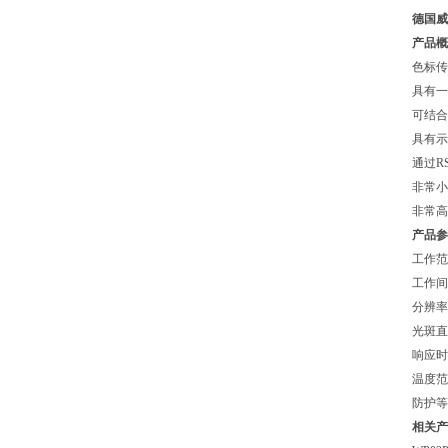
德国威
产品概
色标传
具有一
可结合
具有示
通过R
非常小的
非常高
产品参
工作范围
工作间
分辨率
光斑直径
响应时
温度范围
防护等
相关产