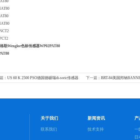
02PAT80
NAT80
04PAT80
04NAT80
M03NCT2
M03PCT2
格勒Wenglor色标传感器
WP02PAT80
PAT80
篇：
US 60 K 2500 PSO德国德硕瑞di-soric传感器
下一篇：
BRT-84美国邦纳BAN
关于我们
新闻资讯
产
联系我们
技术支持
一
日