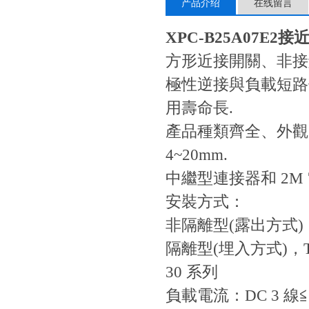
产品介绍
在线留言
XPC-B25A07E2​
接近
方形近接開關、非接
極性逆接與負載短路
用壽命長.
產品種類齊全、外觀尺
4~20mm.
中繼型連接器和 2M
安裝方式：
非隔離型(露出方式)，TL
隔離型(埋入方式)，TL-
30 系列
負載電流：DC 3 線≦2