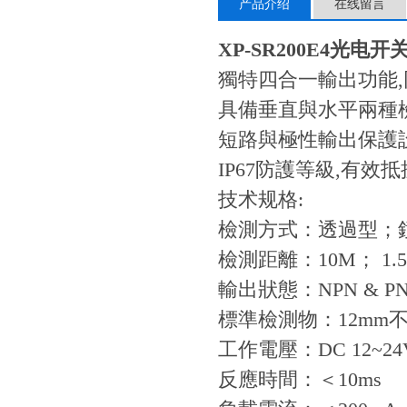
产品介绍
在线留言
XP-SR200E4
光电开关
獨特四合一輸出功能,同
具備垂直與水平兩種檢
短路與極性輸出保護設
IP67防護等級,有效
技术规格:
檢測方式：透過型；
檢測距離：10M； 1.5M
輸出狀態：NPN & PNP 
標準檢測物：12mm不
工作電壓：DC
反應時間：