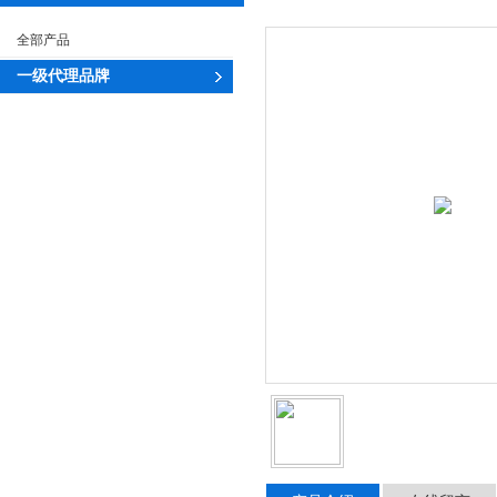
全部产品
一级代理品牌