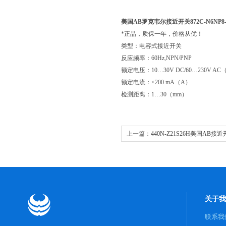
美国AB罗克韦尔接近开关872C-N6NP8-
*正品，质保一年，价格从优！
类型：电容式接近开关
反应频率：60Hz,NPN/PNP
额定电压：10…30V DC/60…230V AC
额定电流：≤200 mA（A）
检测距离：1…30（mm）
上一篇：
440N-Z21S26H美国AB接
关于我
联系我