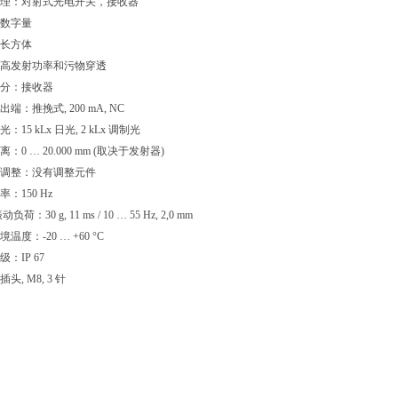
理：对射式光电开关，接收器
数字量
长方体
高发射功率和污物穿透
分：接收器
端：推挽式, 200 mA, NC
：15 kLx 日光, 2 kLx 调制光
：0 … 20.000 mm (取决于发射器)
调整：没有调整元件
：150 Hz
负荷：30 g, 11 ms / 10 … 55 Hz, 2,0 mm
温度：-20 … +60 °C
：IP 67
头, M8, 3 针