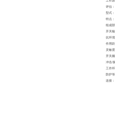
工作原
评估：
型式：
特点：
组成部
开关输出
抗环境光
作用距离
灵敏度
开关频率
冲击/振动
工作环境
防护等级
连接：插