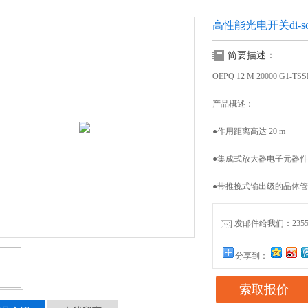
高性能光电开关di-so
简要描述：
OEPQ 12 M 20000 G1-
产品概述：
●作用距离高达 20 m
●集成式放大器电子元器件
●带推挽式输出级的晶体
发邮件给我们：235556
分享到：
索取报价