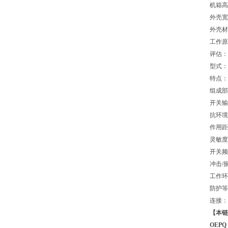
机箱高
外壳宽
外壳材
工作原
评估：
型式：
特点：
组成部
开关输出
抗环境光
作用距离
灵敏度
开关频率
冲击/振动
工作环境
防护等级
连接：插
【本链
OEPQ 