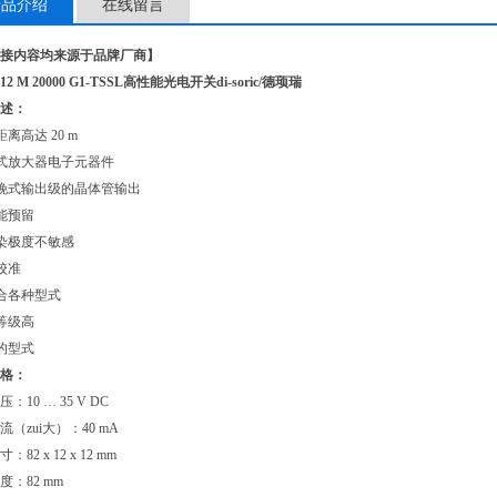
产品介绍
在线留言
接内容均来源于品牌厂商】
12 M 20000 G1-TSSL
高性能光电开关di-soric/德顼瑞
述：
离高达 20 m
式放大器电子元器件
挽式输出级的晶体管输出
能预留
染极度不敏感
校准
合各种型式
等级高
的型式
格：
：10 … 35 V DC
（zui大）：40 mA
82 x 12 x 12 mm
度：82 mm