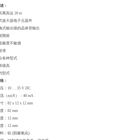
述：
离高达 20 m
式放大器电子元器件
挽式输出级的晶体管输出
能预留
染极度不敏感
校准
合各种型式
等级高
的型式
格：
：10 … 35 V DC
（zui大）：40 mA
82 x 12 x 12 mm
度：82 mm
度：12 mm
度：12 mm
料：铝 (阳极氧化)