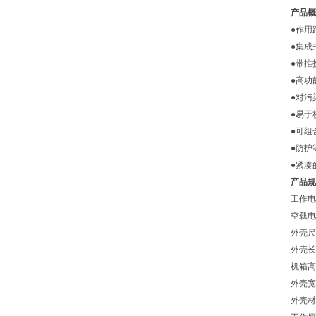
产品概
●作用距
●集成
●带推
●高功
●对污
●易于
●可组
●防护
●紧凑
产品规
工作电压
空载电流
外壳尺寸：
外壳长
机箱高
外壳宽
外壳材