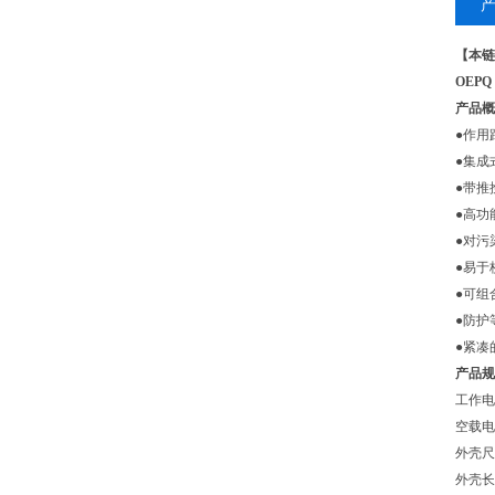
【本链
OEPQ 
产品概
●作用距
●集成
●带推
●高功
●对污
●易于
●可组
●防护
●紧凑
产品规
工作电压
空载电流
外壳尺寸：
外壳长