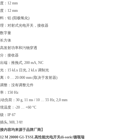
度：12 mm
度：12 mm
料：铝 (阳极氧化)
理：对射式光电开关，接收器
数字量
长方体
高发射功率和污物穿透
分：接收器
端：推挽式, 200 mA, NC
：15 kLx 日光, 2 kLx 调制光
：0 … 20.000 mm (取决于发射器)
调整：没有调整元件
：150 Hz
负荷：30 g, 11 ms / 10 … 55 Hz, 2,0 mm
温度：-20 … +60 °C
：IP 67
头, M8, 3 针
接内容均来源于品牌厂商】
12 M 20000 G1-TSSL
高性能光电开关di-soric/德顼瑞