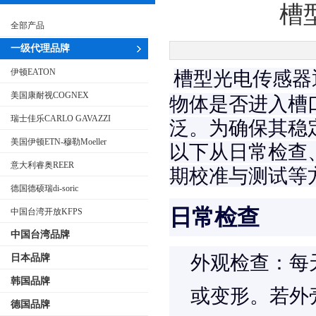
槽
全部产品
一级代理品牌
伊顿EATON
槽型光电传感器
美国康耐视COGNEX
物体是否进入槽
瑞士佳乐CARLO GAVAZZI
泛。为确保其稳
美国伊顿ETN-穆勒Moeller
以下从日常检查
意大利睿奥REER
期校准与测试等
德国德硕瑞di-soric
日常检查
中国台湾开放KFPS
中国台湾品牌
外观检查
：每
日本品牌
韩国品牌
或变形。若外
德国品牌